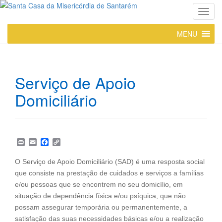
T
o
MENU
g
g
l
e
Serviço de Apoio
n
a
Domiciliário
v
i
g
a
P
E
F
C
t
r
m
a
o
i
a
c
p
i
O Serviço de Apoio Domiciliário (SAD) é uma resposta social
n
i
e
y
o
que consiste na prestação de cuidados e serviços a famílias
t
l
b
L
o
i
n
e/ou pessoas que se encontrem no seu domicílio, em
o
n
situação de dependência física e/ou psíquica, que não
k
k
possam assegurar temporária ou permanentemente, a
satisfação das suas necessidades básicas e/ou a realização