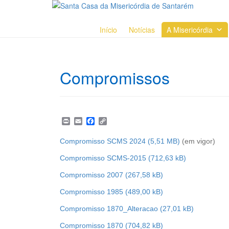
Início
Notícias
A Misericórdia
Compromissos
P
E
F
C
r
m
a
o
i
a
c
p
Compromisso SCMS 2024
(em vigor)
n
i
e
y
t
l
b
L
Compromisso SCMS-2015
o
i
o
n
Compromisso 2007
k
k
Compromisso 1985
Compromisso 1870_Alteracao
Compromisso 1870