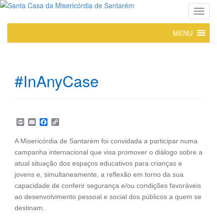
T
o
MENU
g
g
l
e
#InAnyCase
n
a
v
i
P
E
F
C
g
r
m
a
o
a
i
a
c
p
A Misericórdia de Santarém foi convidada a participar numa
n
i
e
y
t
campanha internacional que visa promover o diálogo sobre a
t
l
b
L
i
o
i
atual situação dos espaços educativos para crianças e
o
o
n
jovens e, simultaneamente, a reflexão em torno da sua
k
k
n
capacidade de conferir segurança e/ou condições favoráveis
ao desenvolvimento pessoal e social dos públicos a quem se
destinam.