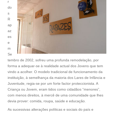
r
o
n
do
k
k
s
R
ap
az
es
e
m
Se
tembro de 2002, sofreu uma profunda remodelação, por
forma a adequar-se à realidade actual dos Jovens que tem
vindo a acolher. O modelo tradicional de funcionamento da
instituição, à semelhança da maioria dos Lares de Infância e
Juventude, regia-se por um forte factor proteccionista. A
Criança ou Jovem, eram tidos como cidadãos “menores”,
com menos direitos, à mercê de uma comunidade que lhes
devia prover: comida, roupa, saúde e educação.
As sucessivas alterações políticas e sociais do país e