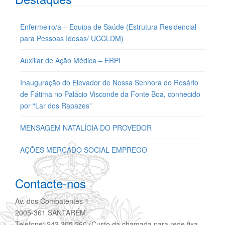
Enfermeiro/a – Equipa de Saúde (Estrutura Residencial
para Pessoas Idosas/ UCCLDM)
Auxiliar de Ação Médica – ERPI
Inauguração do Elevador de Nossa Senhora do Rosário
de Fátima no Palácio Visconde da Fonte Boa, conhecido
por “Lar dos Rapazes”
MENSAGEM NATALÍCIA DO PROVEDOR
AÇÕES MERCADO SOCIAL EMPREGO
Contacte-nos
Av. dos Combatentes 1
2005-361 SANTARÉM
Telefone: 243 305 260 (Custo da chamada para rede fixa