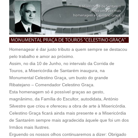
n
i
e
y
t
l
b
L
o
i
o
n
k
k
Homenagear é dar justo tributo a quem sempre se destacou
pelo trabalho e amor ao próximo.
Assim, no dia 10 de Junho, no intervalo da Corrida de
Touros, a Misericórdia de Santarém inaugura, na
Monumental Celestino Graça, um busto do grande
Ribatejano – Comendador Celestino Graça.
Esta homenagem só é possível graças ao gesto,
magnânimo, da Família do Escultor, autodidata, António
Silvestre que criou e ofereceu a obra de arte à Misericórdia.
Celestino Graça ficará ainda mais presente e a Misericórdia
de Santarém sempre mais agradecida àquele que foi um dos
Irmãos mais Ilustres.
Erguendo os nossos olhos continuaremos a dizer: Obrigado