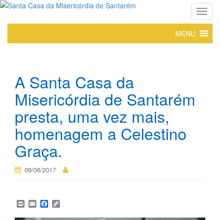
T
o
MENU
g
g
l
e
A Santa Casa da
n
a
Misericórdia de Santarém
v
presta, uma vez mais,
i
g
homenagem a Celestino
a
Graça.
t
i
09/06/2017
o
n
P
E
F
C
r
m
a
o
i
a
c
p