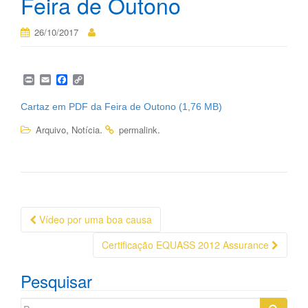
Feira de Outono
26/10/2017
P
E
F
C
r
m
a
o
i
a
c
p
Cartaz em PDF da Feira de Outono
n
i
e
y
t
l
b
L
,
.
.
Arquivo
Notícia
permalink
o
i
o
n
k
k
Navegação
Vídeo por uma boa causa
da
Certificação EQUASS 2012 Assurance
Postagem
Pesquisar
Search