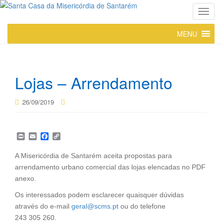
T
o
MENU
g
g
l
e
Lojas – Arrendamento
n
a
26/09/2019
v
i
g
P
E
F
C
a
r
m
a
o
t
i
a
c
p
A Misericórdia de Santarém aceita propostas para
n
i
e
y
i
arrendamento urbano comercial das lojas elencadas no PDF
t
l
b
L
o
o
i
anexo.
n
o
n
k
k
Os interessados podem esclarecer quaisquer dúvidas
através do e-mail
geral@scms.pt
ou do telefone
243 305 260.