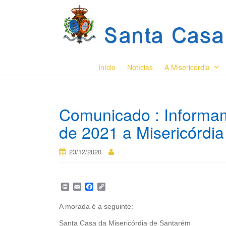
Início
Notícias
A Misericórdia
Comunicado : Informam
de 2021 a Misericórdi
23/12/2020
P
E
F
C
r
m
a
o
i
a
c
p
A morada é a seguinte:
n
i
e
y
t
l
b
L
Santa Casa da Misericórdia de Santarém