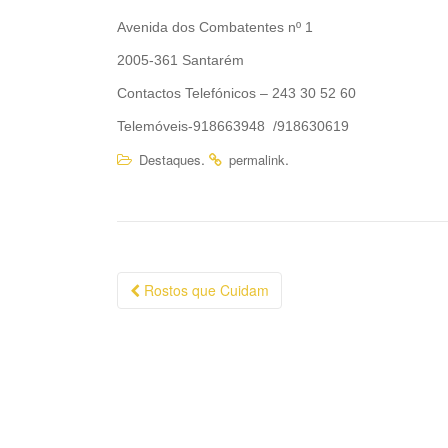
o
i
o
n
Avenida dos Combatentes nº 1
k
k
2005-361 Santarém
Contactos Telefónicos – 243 30 52 60
Telemóveis-918663948 /918630619
.
.
Destaques
permalink
Navegação
Rostos que Cuidam
da
Postagem