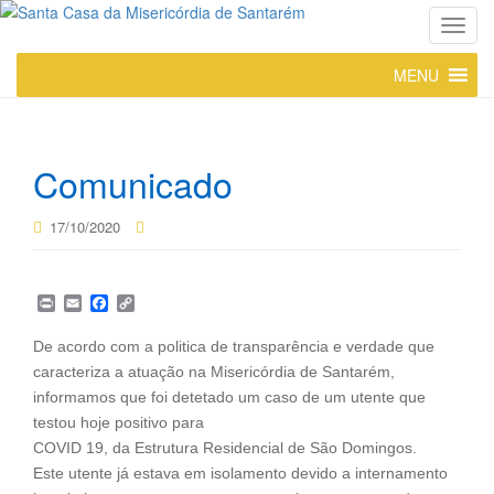
T
o
MENU
g
g
l
e
Comunicado
n
a
17/10/2020
v
i
g
P
E
F
C
a
r
m
a
o
t
i
a
c
p
De acordo com a politica de transparência e verdade que
n
i
e
y
i
caracteriza a atuação na Misericórdia de Santarém,
t
l
b
L
o
o
i
informamos que foi detetado um caso de um utente que
n
o
n
testou hoje positivo para
k
k
COVID 19, da Estrutura Residencial de São Domingos.
Este utente já estava em isolamento devido a internamento