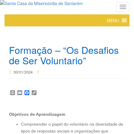
T
o
MENU
g
g
l
e
Formação – “Os Desafios
n
a
de Ser Voluntario”
v
i
30/01/2024
g
a
t
P
E
F
C
i
r
m
a
o
i
a
c
p
o
n
i
e
y
n
t
l
b
L
Objetivos de Aprendizagem
o
i
o
n
Compreender o papel do voluntário na diversidade de
k
k
tipos de respostas sociais e organizações que