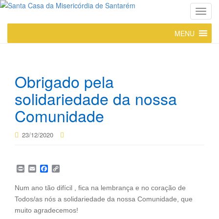
T
o
MENU
g
g
l
e
Obrigado pela
n
a
solidariedade da nossa
v
Comunidade
i
g
23/12/2020
a
t
i
P
E
F
C
o
r
m
a
o
n
i
a
c
p
Num ano tão difícil , fica na lembrança e no coração de
n
i
e
y
Todos/as nós a solidariedade da nossa Comunidade, que
t
l
b
L
o
i
muito agradecemos!
o
n