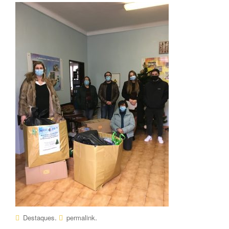
k
k
.
.
Destaques
permalink