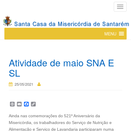
T
o
g
g
MENU
l
e
n
a
Atividade de maio SNA E
v
i
SL
g
a
25/05/2021
t
i
o
P
E
F
C
n
r
m
a
o
i
a
c
p
Ainda nas comemorações do 521º Aniversário da
n
i
e
y
Misericórdia, os trabalhadores do Serviço de Nutrição e
t
l
b
L
o
i
Alimentação e Serviço de Lavandaria participaram numa