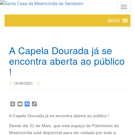
T
o
MENU
g
g
l
e
A Capela Dourada já se
n
a
encontra aberta ao público
v
!
i
g
14/06/2021
a
t
i
P
E
F
C
o
r
m
a
o
n
i
a
c
p
A Capela Dourada já se encontra aberta ao público !
n
i
e
y
t
l
b
L
Desde dia 31 de Maio, que este espaço do Património da
o
i
o
n
Misericórdia está disponível para ser visitado por toda a