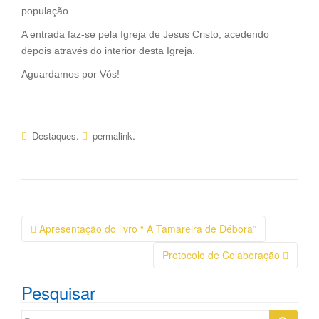
k
k
população.
A entrada faz-se pela Igreja de Jesus Cristo, acedendo
depois através do interior desta Igreja.
Aguardamos por Vós!
.
.
Destaques
permalink
Navegação
Apresentação do livro “ A Tamareira de Débora”
da
Protocolo de Colaboração
Postagem
Pesquisar
Search