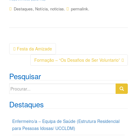
,
,
.
.
Destaques
Notícia
noticias
permalink
Navegação
Festa da Amizade
da
Formação – “Os Desafios de Ser Voluntario”
Postagem
Pesquisar
Search
for:
Destaques
Enfermeiro/a – Equipa de Saúde (Estrutura Residencial
para Pessoas Idosas/ UCCLDM)