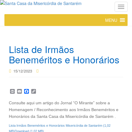
T
o
MENU
g
g
l
e
Lista de Irmãos
n
a
Beneméritos e Honorários
v
i
15/12/2023
g
a
t
P
E
F
C
i
r
m
a
o
i
a
c
p
o
Consulte aqui um artigo do Jornal “O Mirante” sobre a
n
i
e
y
n
Homenagem / Reconhecimento aos Irmãos Beneméritos e
t
l
b
L
o
i
Honorários da Santa Casa da Misericórdia de Santarém .
o
n
k
k
Lista Irmãos Beneméritos e Honorários Misericórdia de Santarém
Download