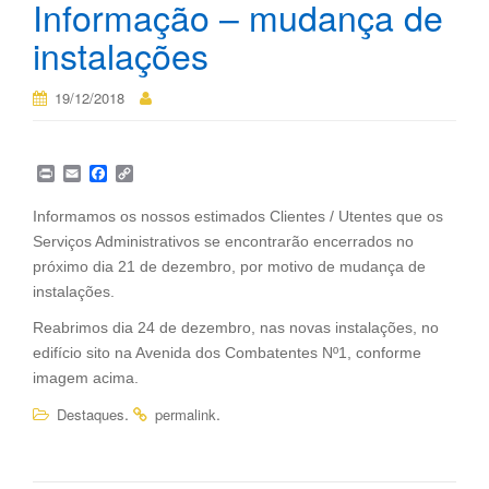
Informação – mudança de
instalações
19/12/2018
P
E
F
C
r
m
a
o
i
a
c
p
Informamos os nossos estimados Clientes / Utentes que os
n
i
e
y
Serviços Administrativos se encontrarão encerrados no
t
l
b
L
o
i
próximo dia 21 de dezembro, por motivo de mudança de
o
n
instalações.
k
k
Reabrimos dia 24 de dezembro, nas novas instalações, no
edifício sito na Avenida dos Combatentes Nº1, conforme
imagem acima.
.
.
Destaques
permalink