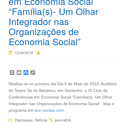
em Economia Social
“Família(s)- Um Olhar
Integrador nas
Organizações de
Economia Social”
12/04/2019
P
E
F
C
r
m
a
o
i
a
c
p
Realiza-se no próximo dia Dia 6 de Maio de 2019, Auditório
n
i
e
y
do Teatro Sá da Bandeira, em Santarém, o IX Ciclo de
t
l
b
L
o
i
Conferências em Economia Social “Família(s)- Um Olhar
o
n
Integrador nas Organizações de Economia Social”. Veja o
k
k
programa em
eco-sociais.com.
,
.
.
Destaques
Notícia
permalink