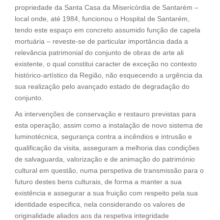
o
n
propriedade da Santa Casa da Misericórdia de Santarém –
k
k
local onde, até 1984, funcionou o Hospital de Santarém,
tendo este espaço em concreto assumido função de capela
mortuária – reveste-se de particular importância dada a
relevância patrimonial do conjunto de obras de arte ali
existente, o qual constitui caracter de exceção no contexto
histórico-artístico da Região, não esquecendo a urgência da
sua realização pelo avançado estado de degradação do
conjunto.
As intervenções de conservação e restauro previstas para
esta operação, assim como a instalação de novo sistema de
luminotécnica, segurança contra a incêndios e intrusão e
qualificação da visita, asseguram a melhoria das condições
de salvaguarda, valorização e de animação do património
cultural em questão, numa perspetiva de transmissão para o
futuro destes bens culturais, de forma a manter a sua
existência e assegurar a sua fruição com respeito pela sua
identidade especifica, nela considerando os valores de
originalidade aliados aos da respetiva integridade