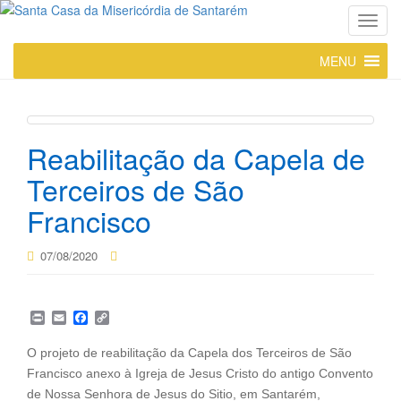
T
o
MENU
g
g
l
e
Reabilitação da Capela de
n
a
Terceiros de São
v
Francisco
i
g
a
07/08/2020
t
i
o
P
E
F
C
n
r
m
a
o
i
a
c
p
O projeto de reabilitação da Capela dos Terceiros de São
n
i
e
y
Francisco anexo à Igreja de Jesus Cristo do antigo Convento
t
l
b
L
o
i
de Nossa Senhora de Jesus do Sitio, em Santarém,